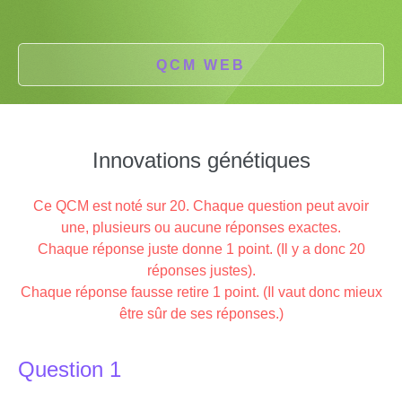
QCM WEB
Innovations génétiques
Ce QCM est noté sur 20. Chaque question peut avoir
une, plusieurs ou aucune réponses exactes.
Chaque réponse juste donne 1 point. (Il y a donc 20
réponses justes).
Chaque réponse fausse retire 1 point. (Il vaut donc mieux
être sûr de ses réponses.)
Question 1