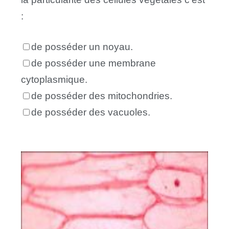
:
de posséder un noyau.
de posséder une membrane
cytoplasmique.
de posséder des mitochondries.
de posséder des vacuoles.