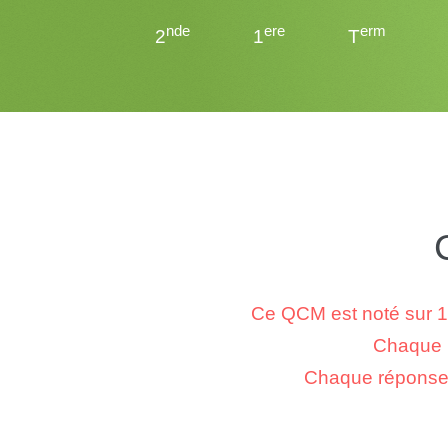
nde
ere
erm
2
1
T
Ce QCM est noté sur 1
Chaque r
Chaque réponse f