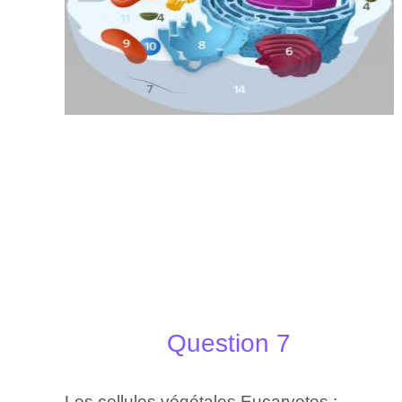
Question 7
Les cellules végétales Eucaryotes :