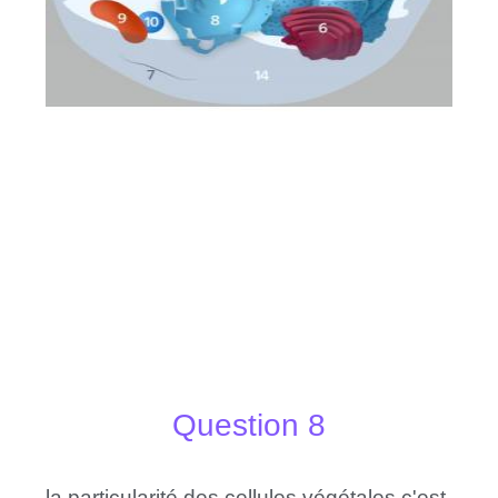
Question 8
la particularité des cellules végétales c'est