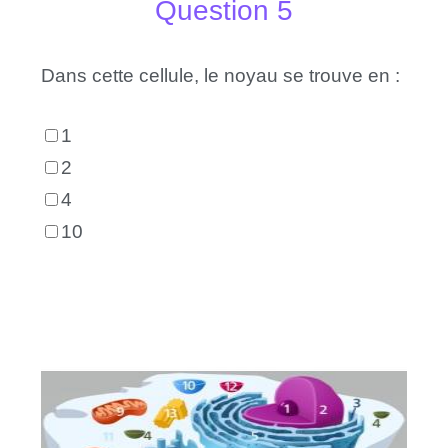
Question 5
Dans cette cellule, le noyau se trouve en :
1
2
4
10