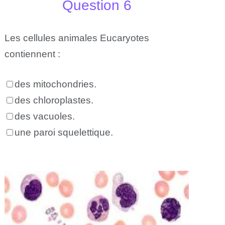
Question 6
Les cellules animales Eucaryotes
contiennent :
des mitochondries.
des chloroplastes.
des vacuoles.
une paroi squelettique.