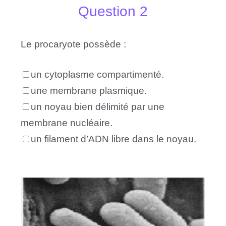
Question 2
Le procaryote possède :
un cytoplasme compartimenté.
une membrane plasmique.
un noyau bien délimité par une
membrane nucléaire.
un filament d’ADN libre dans le noyau.