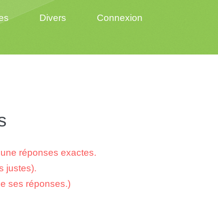
es
Divers
Connexion
s
cune réponses exactes.
 justes).
de ses réponses.)