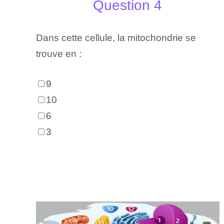
Question 4
Dans cette cellule, la mitochondrie se
trouve en :
9
10
6
3