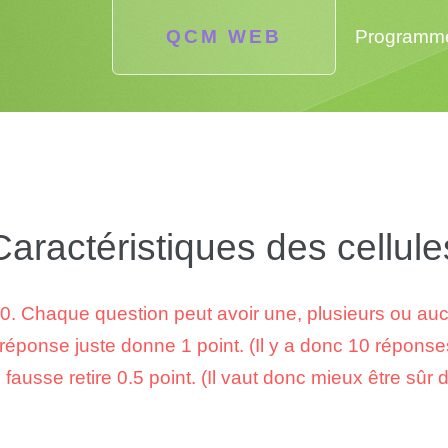
QCM WEB
Programm
Caractéristiques des cellule
0. Chaque question peut avoir une, plusieurs ou au
éponse juste donne 1 point. (Il y a donc 10 réponses
ausse retire 0.5 point. (Il vaut donc mieux être sûr 