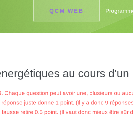
QCM WEB
Programm
 énergétiques au cours d'u
. Chaque question peut avoir une, plusieurs ou au
éponse juste donne 1 point. (Il y a donc 9 réponses
ausse retire 0.5 point. (Il vaut donc mieux être sûr 