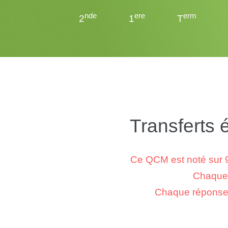
nde
ere
erm
2
1
T
Transferts
Ce QCM est noté sur 9
Chaque r
Chaque réponse f