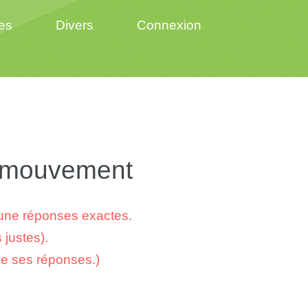
es
Divers
Connexion
n mouvement
cune réponses exactes.
 justes).
de ses réponses.)