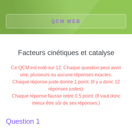
QCM WEB
Facteurs cinétiques et catalyse
Ce QCM est noté sur 12. Chaque question peut avoir
une, plusieurs ou aucune réponses exactes.
Chaque réponse juste donne 1 point. (Il y a donc 12
réponses justes).
Chaque réponse fausse retire 0.5 point. (Il vaut donc
mieux être sûr de ses réponses.)
Question 1