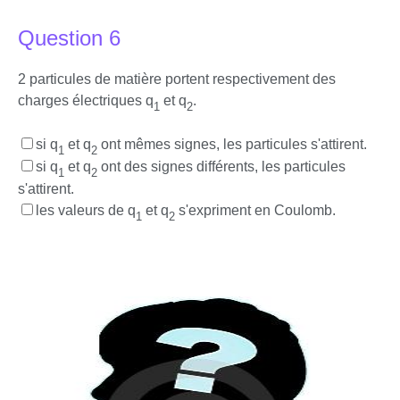
Question 6
2 particules de matière portent respectivement des
charges électriques q
et q
.
1
2
si q
et q
ont mêmes signes, les particules s'attirent.
1
2
si q
et q
ont des signes différents, les particules
1
2
s'attirent.
les valeurs de q
et q
s'expriment en Coulomb.
1
2