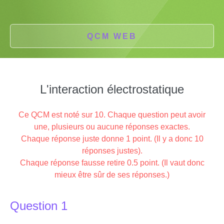
QCM WEB
L'interaction électrostatique
Ce QCM est noté sur 10. Chaque question peut avoir
une, plusieurs ou aucune réponses exactes.
Chaque réponse juste donne 1 point. (Il y a donc 10
réponses justes).
Chaque réponse fausse retire 0.5 point. (Il vaut donc
mieux être sûr de ses réponses.)
Question 1