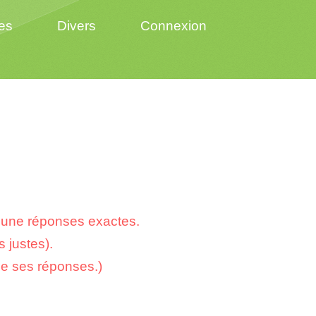
es
Divers
Connexion
cune réponses exactes.
 justes).
de ses réponses.)