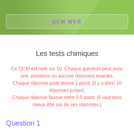
QCM WEB
Les tests chimiques
Ce QCM est noté sur 10. Chaque question peut avoir
une, plusieurs ou aucune réponses exactes.
Chaque réponse juste donne 1 point. (Il y a donc 10
réponses justes).
Chaque réponse fausse retire 0.5 point. (Il vaut donc
mieux être sûr de ses réponses.)
Question 1