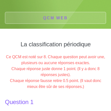
QCM WEB
La classification périodique
Ce QCM est noté sur 8. Chaque question peut avoir une,
plusieurs ou aucune réponses exactes.
Chaque réponse juste donne 1 point. (Il y a donc 8
réponses justes).
Chaque réponse fausse retire 0.5 point. (Il vaut donc
mieux être sûr de ses réponses.)
Question 1