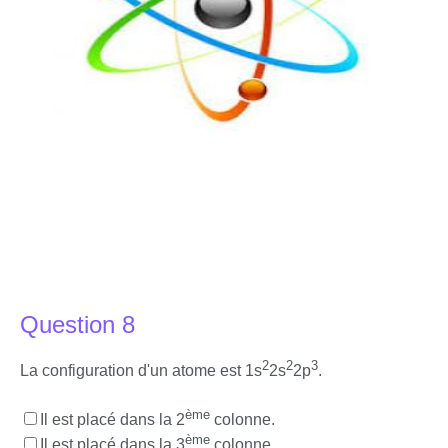
Question 8
2
2
3
La configuration d'un atome est 1s
2s
2p
.
ème
Il est placé dans la 2
colonne.
ème
Il est placé dans la 3
colonne.