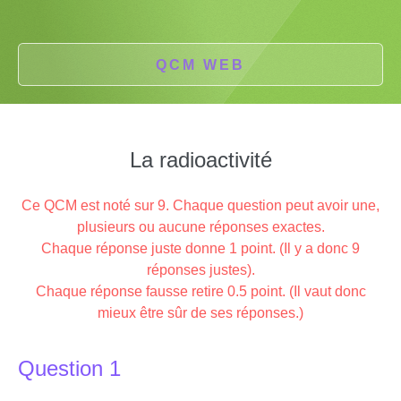
QCM WEB
La radioactivité
Ce QCM est noté sur 9. Chaque question peut avoir une,
plusieurs ou aucune réponses exactes.
Chaque réponse juste donne 1 point. (Il y a donc 9
réponses justes).
Chaque réponse fausse retire 0.5 point. (Il vaut donc
mieux être sûr de ses réponses.)
Question 1