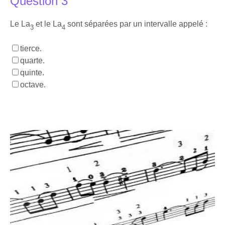
Question 3
Le La
et le La
sont séparées par un intervalle appelé :
3
4
tierce.
quarte.
quinte.
octave.