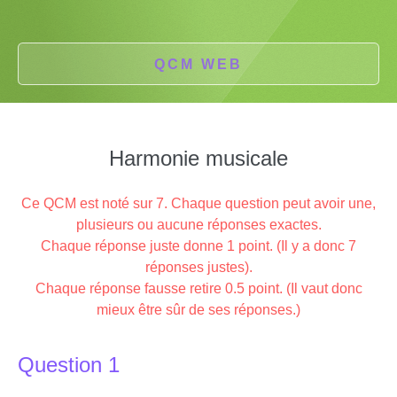
QCM WEB
Harmonie musicale
Ce QCM est noté sur 7. Chaque question peut avoir une,
plusieurs ou aucune réponses exactes.
Chaque réponse juste donne 1 point. (Il y a donc 7
réponses justes).
Chaque réponse fausse retire 0.5 point. (Il vaut donc
mieux être sûr de ses réponses.)
Question 1