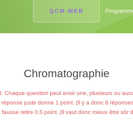
QCM WEB
Programm
Chromatographie
. Chaque question peut avoir une, plusieurs ou au
éponse juste donne 1 point. (Il y a donc 8 réponses
ausse retire 0.5 point. (Il vaut donc mieux être sûr 