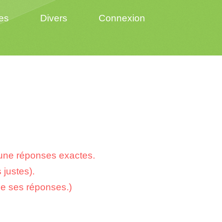
es
Divers
Connexion
cune réponses exactes.
 justes).
de ses réponses.)