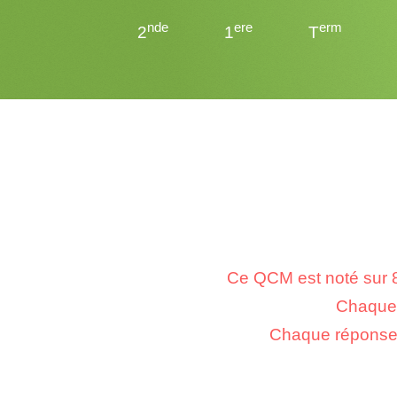
nde
ere
erm
2
1
T
Ce QCM est noté sur 8
Chaque r
Chaque réponse f