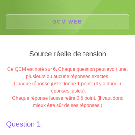
QCM WEB
Source réelle de tension
Ce QCM est noté sur 6. Chaque question peut avoir une,
plusieurs ou aucune réponses exactes.
Chaque réponse juste donne 1 point. (Il y a donc 6
réponses justes).
Chaque réponse fausse retire 0.5 point. (Il vaut donc
mieux être sûr de ses réponses.)
Question 1