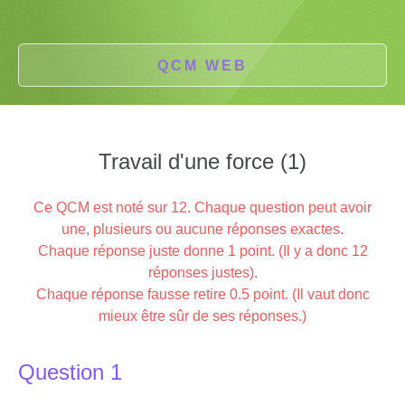
QCM WEB
Travail d'une force (1)
Ce QCM est noté sur 12. Chaque question peut avoir
une, plusieurs ou aucune réponses exactes.
Chaque réponse juste donne 1 point. (Il y a donc 12
réponses justes).
Chaque réponse fausse retire 0.5 point. (Il vaut donc
mieux être sûr de ses réponses.)
Question 1