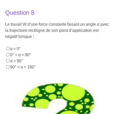
Question 8
Le travail W d’une force constante faisant un angle α avec
la trajectoire rectiligne de son point d’application est
négatif lorsque :
α = 0°
0° < α < 90°
α = 90°
90° < α < 180°