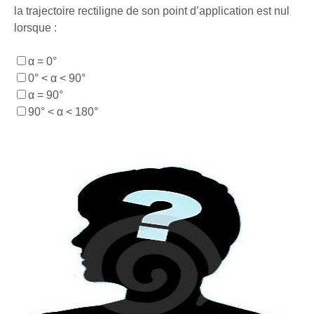
la trajectoire rectiligne de son point d’application est nul
lorsque :
α = 0°
0° < α < 90°
α = 90°
90° < α < 180°