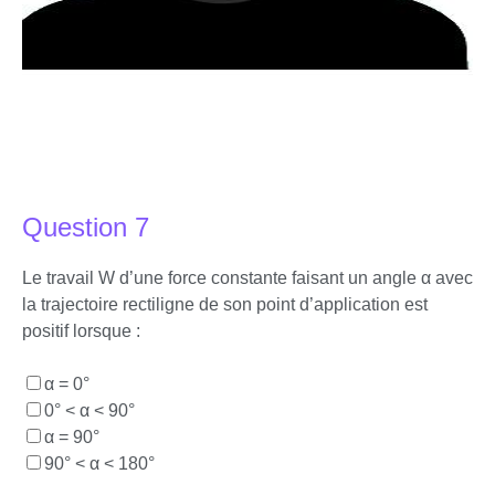
Question 7
Le travail W d’une force constante faisant un angle α avec
la trajectoire rectiligne de son point d’application est
positif lorsque :
α = 0°
0° < α < 90°
α = 90°
90° < α < 180°