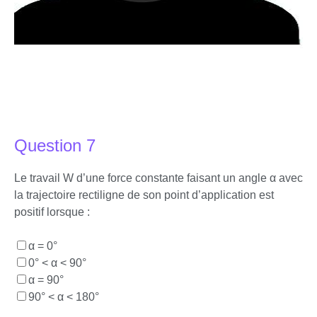
Question 7
Le travail W d’une force constante faisant un angle α avec
la trajectoire rectiligne de son point d’application est
positif lorsque :
α = 0°
0° < α < 90°
α = 90°
90° < α < 180°