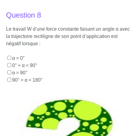
Question 8
Le travail W d’une force constante faisant un angle α avec
la trajectoire rectiligne de son point d’application est
négatif lorsque :
α = 0°
0° < α < 90°
α = 90°
90° < α < 180°