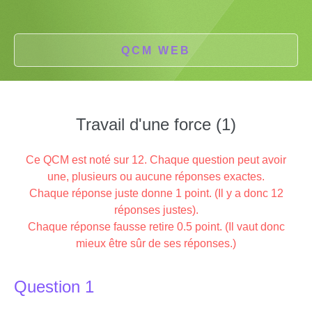
QCM WEB
Travail d'une force (1)
Ce QCM est noté sur 12. Chaque question peut avoir
une, plusieurs ou aucune réponses exactes.
Chaque réponse juste donne 1 point. (Il y a donc 12
réponses justes).
Chaque réponse fausse retire 0.5 point. (Il vaut donc
mieux être sûr de ses réponses.)
Question 1