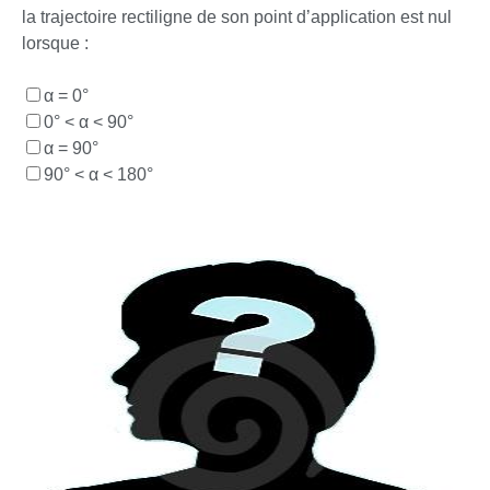
la trajectoire rectiligne de son point d’application est nul
lorsque :
α = 0°
0° < α < 90°
α = 90°
90° < α < 180°