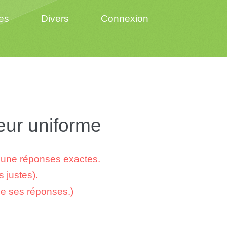
es
Divers
Connexion
ur uniforme
cune réponses exactes.
 justes).
de ses réponses.)