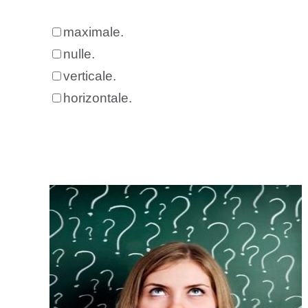
maximale.
nulle.
verticale.
horizontale.