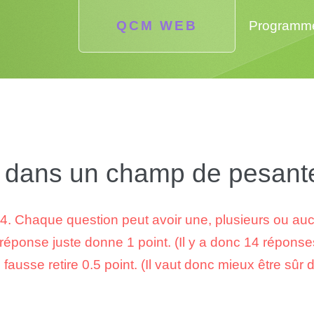
QCM WEB
Programm
dans un champ de pesante
4. Chaque question peut avoir une, plusieurs ou au
éponse juste donne 1 point. (Il y a donc 14 réponses
ausse retire 0.5 point. (Il vaut donc mieux être sûr 