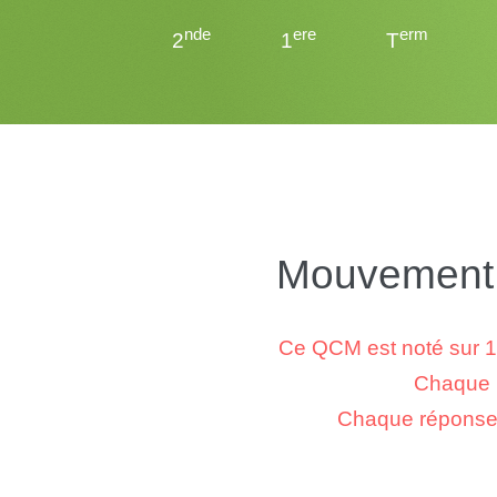
nde
ere
erm
2
1
T
Mouvement 
Ce QCM est noté sur 1
Chaque r
Chaque réponse f