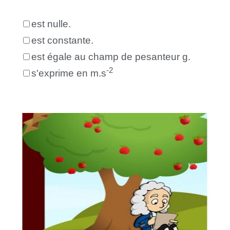
est nulle.
est constante.
est égale au champ de pesanteur g.
-2
s'exprime en m.s