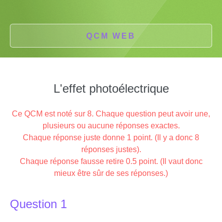
QCM WEB
L'effet photoélectrique
Ce QCM est noté sur 8. Chaque question peut avoir une,
plusieurs ou aucune réponses exactes.
Chaque réponse juste donne 1 point. (Il y a donc 8
réponses justes).
Chaque réponse fausse retire 0.5 point. (Il vaut donc
mieux être sûr de ses réponses.)
Question 1