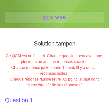
QCM WEB
Solution tampon
Ce QCM est noté sur 4. Chaque question peut avoir une,
plusieurs ou aucune réponses exactes.
Chaque réponse juste donne 1 point. (Il y a donc 4
réponses justes).
Chaque réponse fausse retire 0.5 point. (Il vaut donc
mieux être sûr de ses réponses.)
Question 1