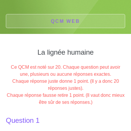
QCM WEB
La lignée humaine
Ce QCM est noté sur 20. Chaque question peut avoir
une, plusieurs ou aucune réponses exactes.
Chaque réponse juste donne 1 point. (Il y a donc 20
réponses justes).
Chaque réponse fausse retire 1 point. (Il vaut donc mieux
être sûr de ses réponses.)
Question 1