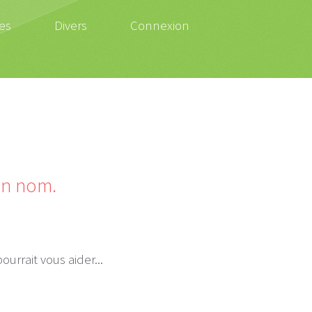
es
Divers
Connexion
son nom.
urrait vous aider...