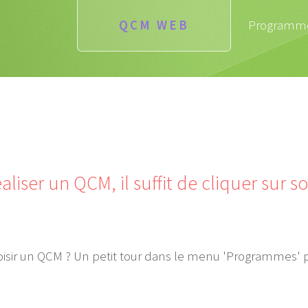
QCM WEB
Programm
aliser un QCM, il suffit de cliquer sur 
hoisir un QCM ? Un petit tour dans le menu 'Programmes' po