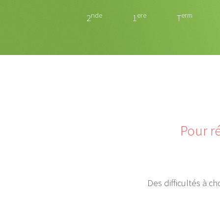
nde
ere
erm
2
1
T
Pour ré
Des difficultés à c