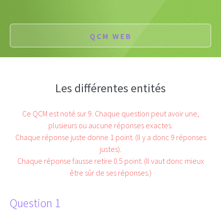
QCM WEB
Les différentes entités
Ce QCM est noté sur 9. Chaque question peut avoir une,
plusieurs ou aucune réponses exactes.
Chaque réponse juste donne 1 point. (Il y a donc 9 réponses
justes).
Chaque réponse fausse retire 0.5 point. (Il vaut donc mieux
être sûr de ses réponses.)
Question 1