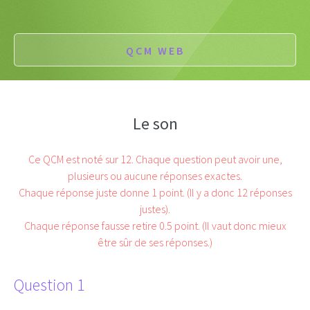
QCM WEB
Le son
Ce QCM est noté sur 12. Chaque question peut avoir une,
plusieurs ou aucune réponses exactes.
Chaque réponse juste donne 1 point. (Il y a donc 12 réponses
justes).
Chaque réponse fausse retire 0.5 point. (Il vaut donc mieux
être sûr de ses réponses.)
Question 1