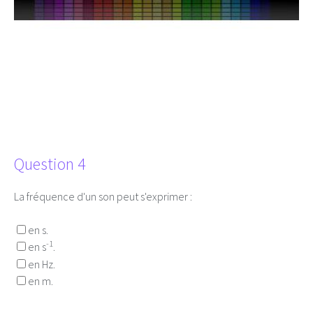
Question 4
La fréquence d'un son peut s'exprimer :
en s.
-1
en s
.
en Hz.
en m.