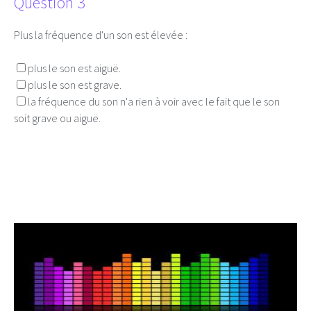
Question 3
Plus la fréquence d'un son est élevée :
plus le son est aiguë.
plus le son est grave.
la fréquence du son n'a rien à voir avec le fait que le son
soit grave ou aiguë.