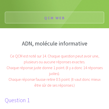
QCM WEB
ADN, molécule informative
Ce QCM est noté sur 14. Chaque question peut avoir une,
plusieurs ou aucune réponses exactes.
Chaque réponse juste donne 1 point. (Il y a donc 14 réponses
justes).
Chaque réponse fausse retire 0.5 point. (Il vaut donc mieux
être sûr de ses réponses.)
Question 1